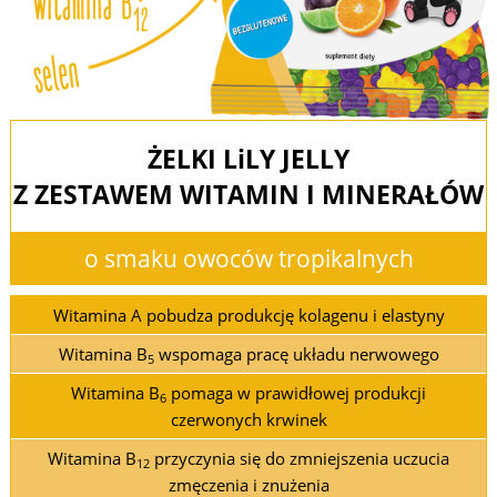
ŻELKI L
i
LY JELLY
Z ZESTAWEM WITAMIN I MINERAŁÓW
o smaku owoców tropikalnych
Witamina A pobudza produkcję kolagenu i elastyny
Witamina B
wspomaga pracę układu nerwowego
5
Witamina B
pomaga w prawidłowej produkcji
6
czerwonych krwinek
Witamina B
przyczynia się do zmniejszenia uczucia
12
zmęczenia i znużenia