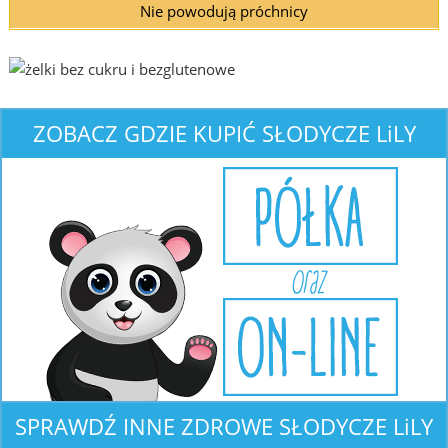
Nie powodują próchnicy
ZOBACZ GDZIE KUPIĆ
SŁODYCZE L
i
LY
SPRAWDŹ INNE ZDROWE
SŁODYCZE L
i
LY