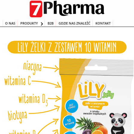
Przeskocz
do
treści
O NAS
PRODUKTY
B2B
GDZIE NAS ZNALEŹĆ
KONTAKT