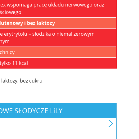
lex wspomaga pracę układu nerwowego oraz
ściowego
utenowy i bez laktozy
e erytrytolu – słodzika o niemal zerowym
znym
chnicy
 tylko 11 kcal
ROWE
SŁODYCZE L
i
LY