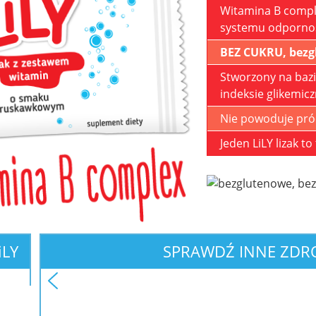
Witamina B comp
systemu odporno
BEZ CUKRU, bezgl
Stworzony na bazi
indeksie glikemic
Nie powoduje pró
Jeden LiLY lizak to
i
LY
SPRAWDŹ INNE ZD