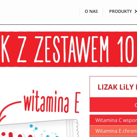
O NAS
PRODUKTY
LIZAK L
i
LY
Witamina C wspo
Witamina E chron