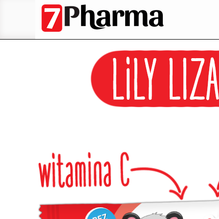
Przeskocz
do
treści