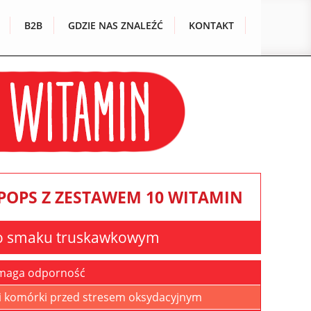
B2B
GDZIE NAS ZNALEŹĆ
KONTAKT
 POPS
Z ZESTAWEM 10 WITAMIN
o smaku truskawkowym
maga odporność
i komórki przed stresem oksydacyjnym