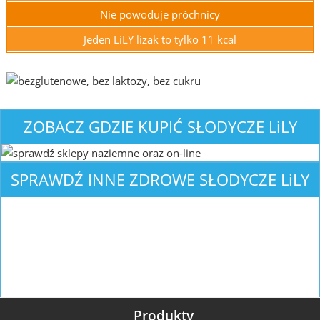
Nie powoduje próchnicy
Jeden LiLY lizak to tylko 11 kcal
ZOBACZ GDZIE KUPIĆ
SŁODYCZE L
i
LY
SPRAWDŹ INNE ZDROWE
SŁODYCZE L
i
LY
Produkty