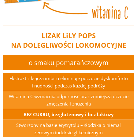
LIZAK L
i
LY POPS
NA DOLEGLIWOŚCI
LOKOMOCYJNE
o smaku pomarańczowym
Ekstrakt z kłącza imbiru eliminuje poczucie dyskomfortu
i nudności
podczas każdej podróży
Witamina C wzmacnia odporność oraz zmniejsza uczucie
zmęczenia i znużenia
BEZ CUKRU, bezglutenowy i bez laktozy
Stworzony na bazie erytrytolu – słodzika o niemal
zerowym indeksie glikemicznym