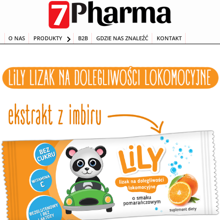
Przeskocz
do
treści
O NAS
PRODUKTY
B2B
GDZIE NAS ZNALEŹĆ
KONTAKT