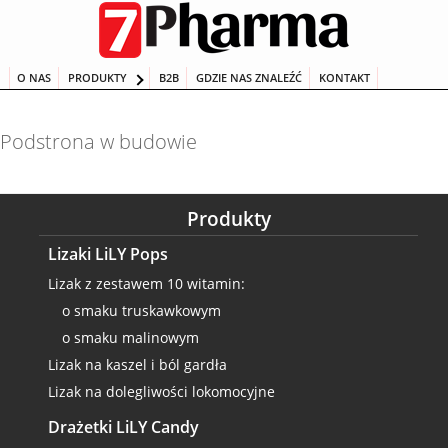
Przeskocz
do
treści
O NAS
PRODUKTY
B2B
GDZIE NAS ZNALEŹĆ
KONTAKT
Podstrona w budowie
Produkty
Lizaki LiLY Pops
Lizak z zestawem 10 witamin:
o smaku truskawkowym
o smaku malinowym
Lizak na kaszel i ból gardła
Lizak na dolegliwości lokomocyjne
Drażetki LiLY Candy