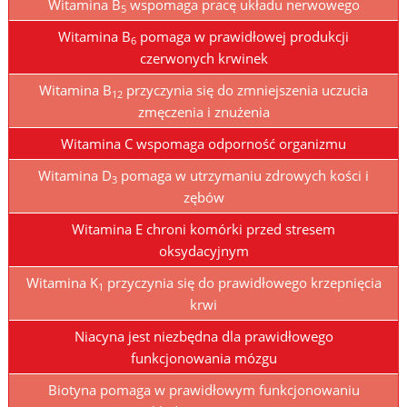
Witamina B
wspomaga pracę układu nerwowego
5
Witamina B
pomaga w prawidłowej produkcji
6
czerwonych krwinek
Witamina B
przyczynia się do zmniejszenia uczucia
12
zmęczenia i znużenia
Witamina C wspomaga odporność organizmu
Witamina D
pomaga w utrzymaniu zdrowych kości i
3
zębów
Witamina E chroni komórki przed stresem
oksydacyjnym
Witamina K
przyczynia się do prawidłowego krzepnięcia
1
krwi
Niacyna jest niezbędna dla prawidłowego
funkcjonowania mózgu
Biotyna pomaga w prawidłowym funkcjonowaniu