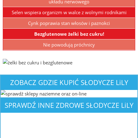
układu nerwowego
Selen wspiera organizm w walce z wolnymi rodnikami
Cynk poprawia stan włosów i paznokci
Bezglutenowe żelki bez cukru!
Nie powodują próchnicy
ZOBACZ GDZIE KUPIĆ
SŁODYCZE L
i
LY
SPRAWDŹ INNE ZDROWE
SŁODYCZE L
i
LY