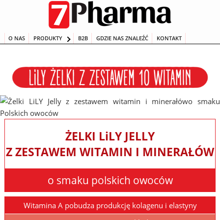
Przeskocz
do
treści
O NAS
PRODUKTY
B2B
GDZIE NAS ZNALEŹĆ
KONTAKT
ŻELKI L
i
LY JELLY
Z ZESTAWEM WITAMIN I MINERAŁÓW
o smaku polskich owoców
Witamina A pobudza produkcję kolagenu i elastyny