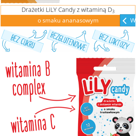
Drażetki LiLY Candy z witaminą D
3
Wi
o smaku ananasowym