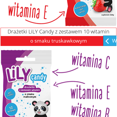
Drażetki LiLY Candy z zestawem 10 witamin
Wi
o smaku truskawkowym