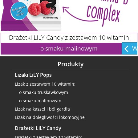
Drażetki LiLY Candy z zestawem 10 witamin
Wi
o smaku malinowym
Produkty
Lizaki LiLY Pops
Lizak z zestawem 10 witamin:
o smaku truskawkowym
o smaku malinowym
Lizak na kaszel i ból gardła
Lizak na dolegliwości lokomocyjne
Drażetki LiLY Candy
Drażetki z zestawem 10 witamin: