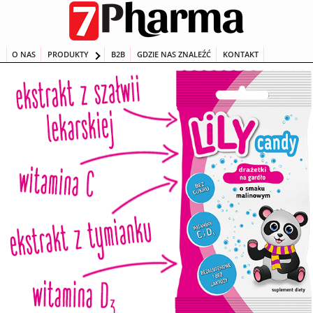
Przeskocz
do
treści
O NAS
PRODUKTY
B2B
GDZIE NAS ZNALEŹĆ
KONTAKT