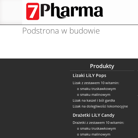
Przeskocz
do
treści
Podstrona w budowie
Produkty
Lizaki LiLY Pops
Lizak z zestawem 10 witamin:
o smaku truskawkowym
o smaku malinowym
Lizak na kaszel i ból gardła
Lizak na dolegliwości lokomocyjne
Drażetki LiLY Candy
Drażetki z zestawem 10 witamin:
o smaku truskawkowym
o smaku malinowym