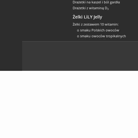
Drażetki na kaszel i ból gardła
Drażetki z witaminą D
3
Żelki LiLY Jelly
Żelki z zestawem 10 witamin:
o smaku Polskich owoców
o smaku owoców tropikalnych