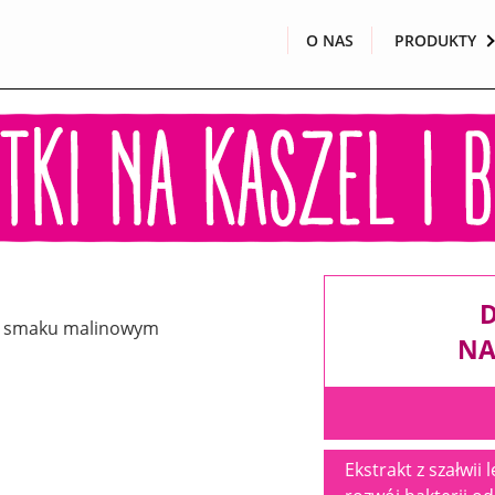
O NAS
PRODUKTY
D
NA
Ekstrakt z szałwii 