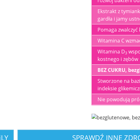
rozwój bakterii o
Ekstrakt z tymiank
gardła i jamy ustn
Pomaga zwalczyć k
Witamina C wzma
Witamina D
wspo
3
kostnego i zębów
BEZ CUKRU, bezgl
Stworzone na bazi
indeksie glikemic
Nie powodują pró
i
LY
SPRAWDŹ INNE ZD