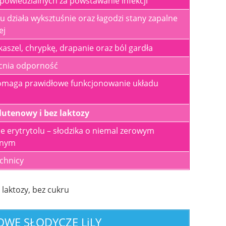
dpowiedzialnych za powstawanie infekcji
u działa wyksztuśnie oraz łagodzi stany zapalne
ej
aszel, chrypkę, drapanie oraz
ból gardła
cnia odporność
maga prawidłowe funkcjonowanie układu
utenowy i bez laktozy
e erytrytolu – słodzika o niemal zerowym
znym
chnicy
ROWE
SŁODYCZE L
i
LY