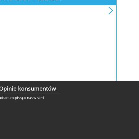
Opinie konsumentów
obacz co piszą o nas w sieci