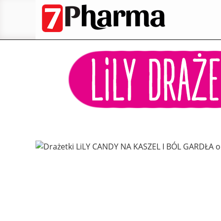
Przeskocz
do
treści