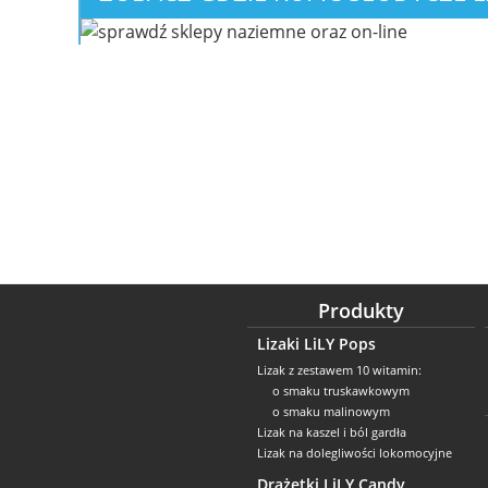
Produkty
Lizaki LiLY Pops
Lizak z zestawem 10 witamin:
o smaku truskawkowym
o smaku malinowym
Lizak na kaszel i ból gardła
Lizak na dolegliwości lokomocyjne
Drażetki LiLY Candy