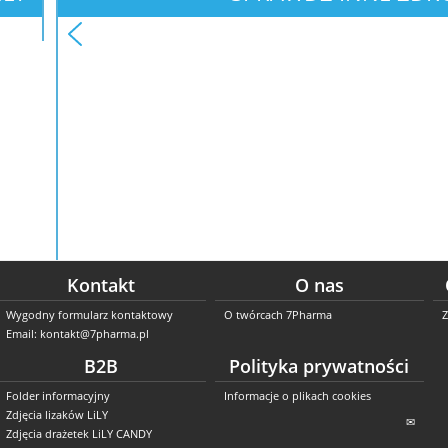
Kontakt
O nas
Wygodny formularz kontaktowy
O twórcach 7Pharma
Z
Email: kontakt@7pharma.pl
B2B
Polityka prywatności
Folder informacyjny
Informacje o plikach cookies
Zdjęcia lizaków LiLY
✉
Zdjęcia drażetek LiLY CANDY