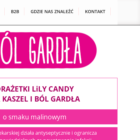
B2B
GDZIE NAS ZNALEŹĆ
KONTAKT
RAŻETKI L
i
LY CANDY
 KASZEL I BÓL GARDŁA
o smaku malinowym
lekarskiej działa antyseptycznie
i ogranicza